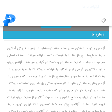
ارتباط با ما
پشتیبانی: 09365845700
نمایش کمترین نرخ در صورت عدم ورود تاریخ
جستجو
درباره ما
آژانس پرتو با داشتن سال ها سابقه درخشان در زمینه فروش آنلاین
بلیط هواپیما ، پرواز ها را با قیمت مناسب ارائه میکند . هدف اصلی
مجموعه ، جلب رضایت مسافران و همکاران گرامی میباشد . آژانس پرتو
برای مشتریان گرامی این امکان را فراهم می‌کند تا با صرفه‌جویی در
وقت اقدام به جستجو و مقایسه پرواز ها نمایند چه بسا که بسیاری از
آژانس‌های مسافرتی هنوز از شیوه‌های سنتی رزرواسیون استفاده می‌کنند.
شما می توانید در هر جای ایران که باشید، بلیط هواپیما ارزان به هر
مقصدی در ایران و خارج کشور را به صورت آنلاین از سایت پرتو تیکت
تهیه کنید. ما در آژانس پرتو به شما تضمین ارائه ارزان ترین بلیط
هواپیما برای تمامی مقاصد را می دهیم. در آژانس پرتو همواره تمرکز بر