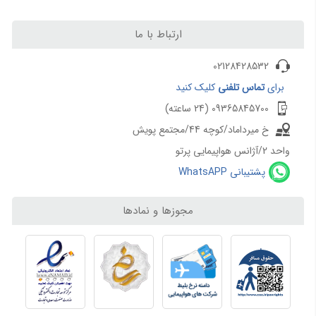
ارتباط با ما
02128428532
برای
تماس تلفنی
کلیک کنید
09365845700 (24 ساعته)
خ میرداماد/کوچه 44/مجتمع پویش
واحد 2/آژانس هواپیمایی پرتو
پشتیبانی WhatsAPP
مجوزها و نمادها