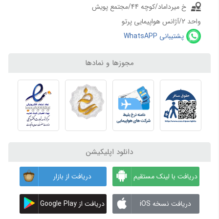
خ میرداماد/کوچه 44/مجتمع پویش
واحد 2/آژانس هواپیمایی پرتو
پشتیبانی WhatsAPP
مجوزها و نمادها
دانلود اپلیکیشن
دریافت با لینک مستقیم
دریافت از بازار
دریافت نسخه iOS
دریافت از Google Play