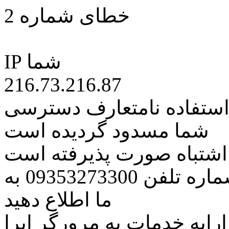
خطای شماره 2
IP شما
216.73.216.87
 استفاده نامتعارف دسترسی
شما مسدود گردیده است
ه اشتباه صورت پذیرفته است
مراتب این مسئله را از طریق شماره تلفن 09353273300 به
ما اطلاع دهید
رایه خدمات به مرورگر اپرا