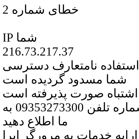
خطای شماره 2
IP شما
216.73.217.37
 استفاده نامتعارف دسترسی
شما مسدود گردیده است
ه اشتباه صورت پذیرفته است
مراتب این مسئله را از طریق شماره تلفن 09353273300 به
ما اطلاع دهید
رایه خدمات به مرورگر اپرا